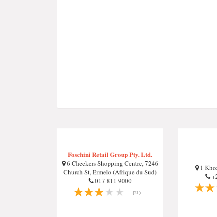
Foschini Retail Group Pty. Ltd.
6 Checkers Shopping Centre, 7246
1 Khoz
Church St, Ermelo (Afrique du Sud)
+2
017 811 9000
(21)