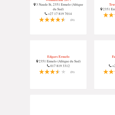
Tru
3 Naude St, 2351 Ermelo (Afrique
du Sud)
2351 Erm
+27 17 819 7014
(21)
Edgars Ermelo
F
2351 Ermelo (Afrique du Sud)
017 819 3312
+2
(21)