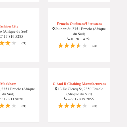
Ermelo Outfitters/Uitrusters
ashion City
Joubert St, 2351 Ermelo (Afrique
o (Afrique du Sud)
du Sud)
7 17 819 5285
0178114751
(21)
(21)
Markham
G And R Clothing Manufacturers
, 2351 Ermelo (Afrique
13 De Clercq St, 2350 Ermelo
du Sud)
(Afrique du Sud)
7 17 811 9020
+27 17 819 2055
(21)
(21)