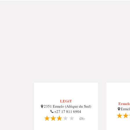
LEGiT
Ermelo
2351 Ermelo (Afrique du Sud)
Ermel
+27 17 811 6904
(21)