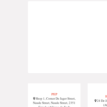
PEP
E
Shop 1, Corner De Jager Street,
24 De J
Naude Street, Naude Street, 2351
(A