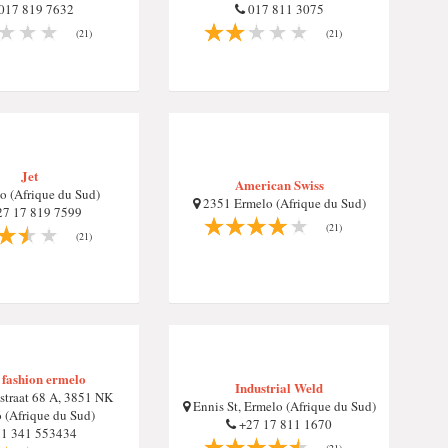
017 819 7632
017 811 3075
(21)
(21)
Jet
American Swiss
o (Afrique du Sud)
2351 Ermelo (Afrique du Sud)
7 17 819 7599
(21)
(21)
t fashion ermelo
Industrial Weld
straat 68 A, 3851 NK
Ennis St, Ermelo (Afrique du Sud)
 (Afrique du Sud)
+27 17 811 1670
1 341 553434