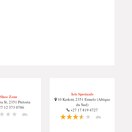
Iets Spesiaals
Shoe Zone
10 Kerkstr, 2351 Ermelo (Afrique
a St, 2351 Pretoria
du Sud)
7 12 373 0786
+27 17 819 4727
(21)
(21)