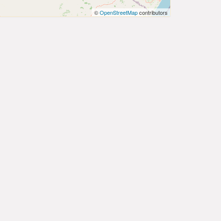
©
OpenStreetMap
contributors