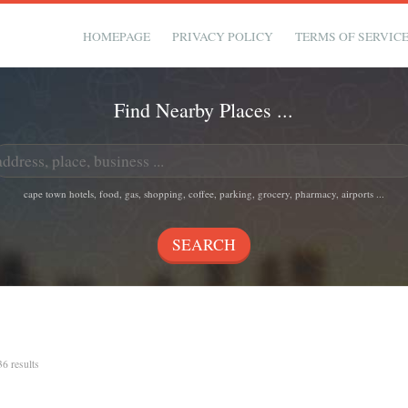
HOMEPAGE
PRIVACY POLICY
TERMS OF SERVIC
Find Nearby Places ...
cape town hotels, food, gas, shopping, coffee, parking, grocery, pharmacy, airports ...
36 results