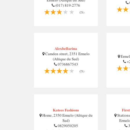
Ermelo (Afrique du Sud)
(017) 819-2776
(21)
Alexbellarina
Camden street, 2351 Ermelo
Ermel
(Afrique du Sud)
+2
0736867543
(21)
Katees Fashions
Firs
Home, 2350 Ermelo (Afrique du
Stations
Sud)
Ermelo
0829050205
3