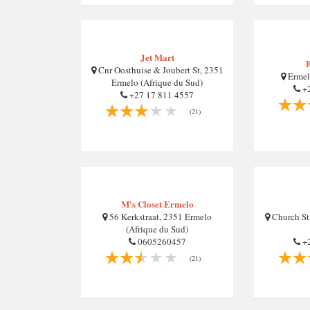
Jet Mart
F
Cnr Oosthuise & Joubert St, 2351
Ermel
Ermelo (Afrique du Sud)
+2
+27 17 811 4557
(21)
M's Closet Ermelo
56 Kerkstraat, 2351 Ermelo
Church St
(Afrique du Sud)
0605260457
+2
(21)