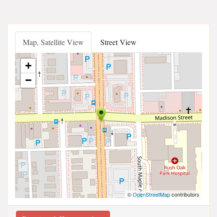
Map, Satellite View
Street View
+
−
©
OpenStreetMap
contributors